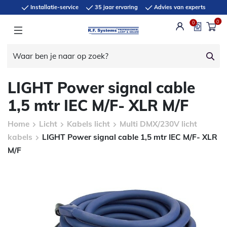
Installatie-service
35 jaar ervaring
Advies van experts
0
0
LIGHT Power signal cable
1,5 mtr IEC M/F- XLR M/F
Home
Licht
Kabels licht
Multi DMX/230V licht
kabels
LIGHT Power signal cable 1,5 mtr IEC M/F- XLR
M/F