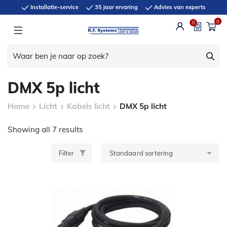
Installatie-service
35 jaar ervaring
Advies van experts
0
0
DMX 5p licht
Home
Licht
Kabels licht
DMX 5p licht
Showing all 7 results
Filter