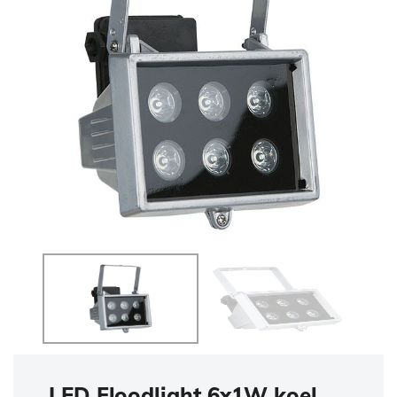
LED Floodlight 6x1W koel