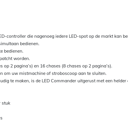
ED-controller die nagenoeg iedere LED-spot op de markt kan be
 simultaan bedienen.
te bedienen.
epatcht worden.
s op 2 pagina’s) en 16 chases (8 chases op 2 pagina’s).
en om uw mistmachine of stroboscoop aan te sluiten.
dig te maken, is de LED Commander uitgerust met een helder
r stuk
rs