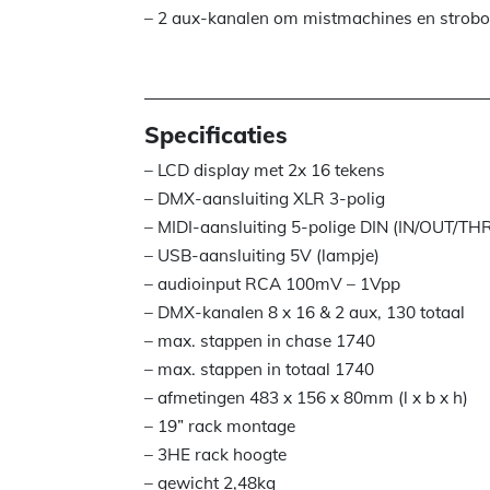
– 2 aux-kanalen om mistmachines en strobos
Specificaties
– LCD display met 2x 16 tekens
– DMX-aansluiting XLR 3-polig
– MIDI-aansluiting 5-polige DIN (IN/OUT/TH
– USB-aansluiting 5V (lampje)
– audioinput RCA 100mV – 1Vpp
– DMX-kanalen 8 x 16 & 2 aux, 130 totaal
– max. stappen in chase 1740
– max. stappen in totaal 1740
– afmetingen 483 x 156 x 80mm (l x b x h)
– 19” rack montage
– 3HE rack hoogte
– gewicht 2,48kg