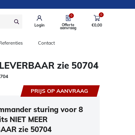
0
0
Login
Offerte
€
0,00
aanvraag
Referenties
Contact
R LEVERBAAR zie 50704
0704
PRIJS OP AANVRAAG
mmander sturing voor 8
its NIET MEER
AAR zie 50704