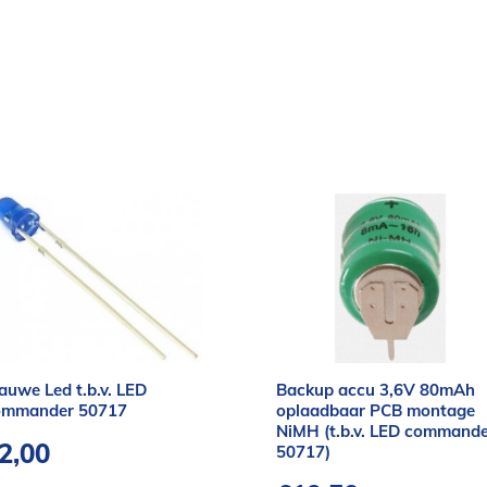
auwe Led t.b.v. LED
Backup accu 3,6V 80mAh
ommander 50717
oplaadbaar PCB montage
NiMH (t.b.v. LED command
2,00
50717)