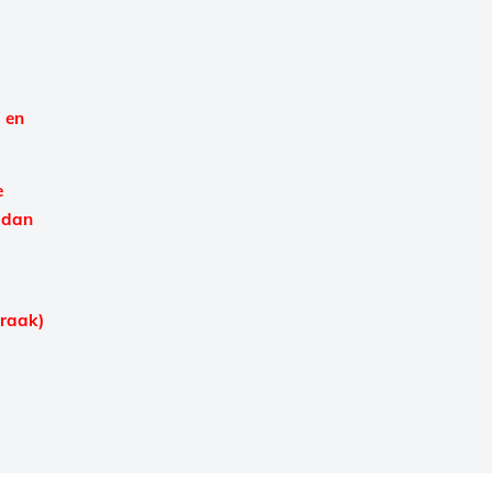
 en
e
 dan
praak)