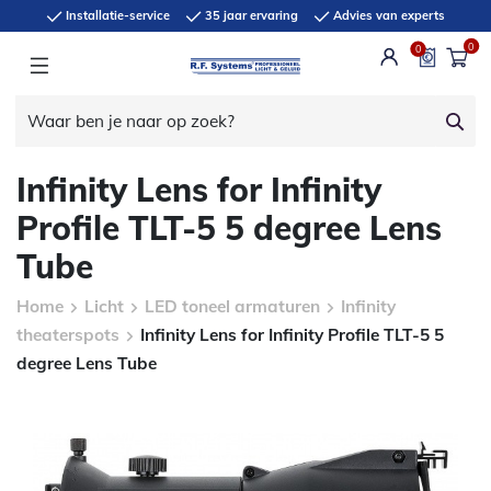
Installatie-service
35 jaar ervaring
Advies van experts
0
0
Infinity Lens for Infinity
Profile TLT-5 5 degree Lens
Tube
Home
Licht
LED toneel armaturen
Infinity
theaterspots
Infinity Lens for Infinity Profile TLT-5 5
degree Lens Tube