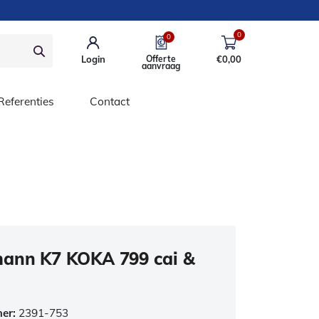
0
0
Login
Offerte
€
0,00
aanvraag
Referenties
Contact
ann K7 KOKA 799 cai &
mer:
2391-753