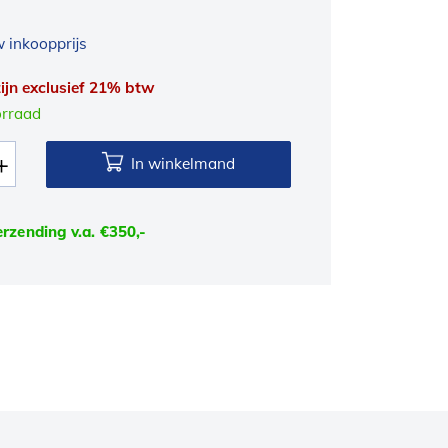
 inkoopprijs
 zijn exclusief 21% btw
orraad
In winkelmand
erzending v.a. €350,-