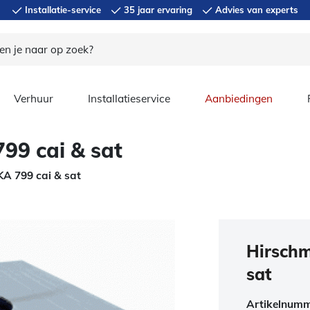
Installatie-service
35 jaar ervaring
Advies van experts
Verhuur
Installatieservice
Aanbiedingen
99 cai & sat
A 799 cai & sat
Hirschm
sat
Artikelnum