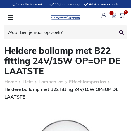
Installatie-service
35 jaar ervaring
Advies van experts
0
0
Heldere bollamp met B22
fitting 24V/15W OP=OP DE
LAATSTE
Home
Licht
Lampen los
Effect lampen los
Heldere bollamp met B22 fitting 24V/15W OP=OP DE
LAATSTE