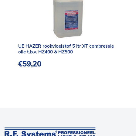
UE HAZER rookvloeistof 5 ltr XT compressie
olie t.b.v. HZ400 & HZ500
€
59,20