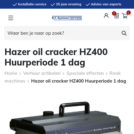
Installatie-service
35 jaar ervaring
Advies van experts
0
0
Hazer oil cracker HZ400
Huurperiode 1 dag
Home
Verhuur artikelen
Speciale effecten
Rook
machines
Hazer oil cracker HZ400 Huurperiode 1 dag