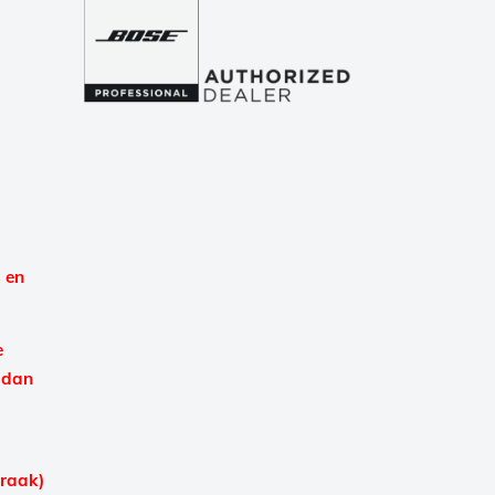
 en
e
 dan
praak)