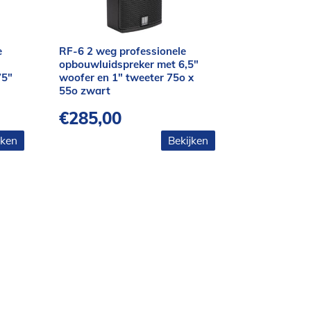
e
RF-6 2 weg professionele
opbouwluidspreker met 6,5″
75″
woofer en 1″ tweeter 75o x
55o zwart
€
285,00
jken
Bekijken