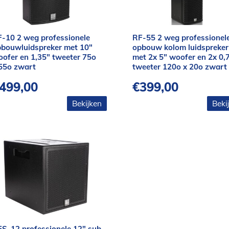
-10 2 weg professionele
RF-55 2 weg professionel
bouwluidspreker met 10″
opbouw kolom luidspreker
ofer en 1,35″ tweeter 75o
met 2x 5″ woofer en 2x 0,
55o zwart
tweeter 120o x 20o zwart
499,00
€
399,00
Bekijken
Beki
S-12 professionele 12″ sub