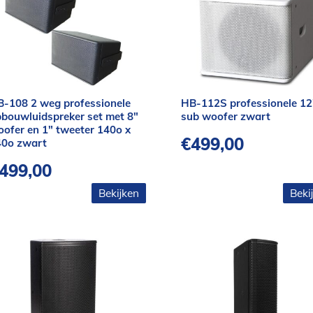
-108 2 weg professionele
HB-112S professionele 12
bouwluidspreker set met 8″
sub woofer zwart
ofer en 1″ tweeter 140o x
€
499,00
40o zwart
499,00
Bekijken
Beki