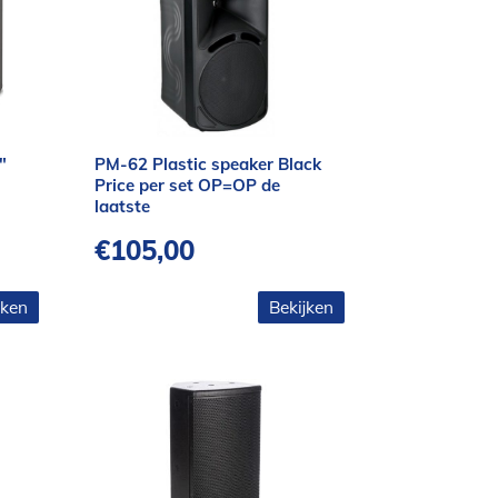
″
PM-62 Plastic speaker Black
Price per set OP=OP de
laatste
€
105,00
jken
Bekijken