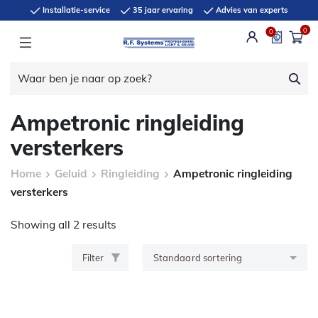
Installatie-service
35 jaar ervaring
Advies van experts
0
0
Ampetronic ringleiding
versterkers
Home
Geluid
Ringleiding
Ampetronic ringleiding
versterkers
Showing all 2 results
Filter