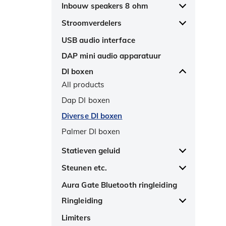
100V PA inbouw speakers
All products
Inbouw speakers 8 ohm
personen
speakers
100V PA opbouw speakers
Newhank IP/FM/DAB+ tuner
All products
Stroomverdelers
Mipro mobiele PA tot 200
100V PA versterkers
Tascam FM/DAB tuners
Eagle 8 ohm speakers
All products
personen
USB audio interface
100V toebehoren
Antennes
DAP stroomverdelers
Mipro accessoires mobiele PA
DAP mini audio apparatuur
Hoorn speakers
Diverse stroomverdelers
Mipro draadloze mixer
DI boxen
Muziek hoorns
All products
Sennheiser LSP 500 Pro
Projector speakers
Dap DI boxen
Megafoons
Diverse DI boxen
Palmer DI boxen
Statieven geluid
All products
Steunen etc.
Microfoon statief
All products
Aura Gate Bluetooth ringleiding
Speaker statief
Speakersteunen
Ringleiding
Diverse statieven
All products
Limiters