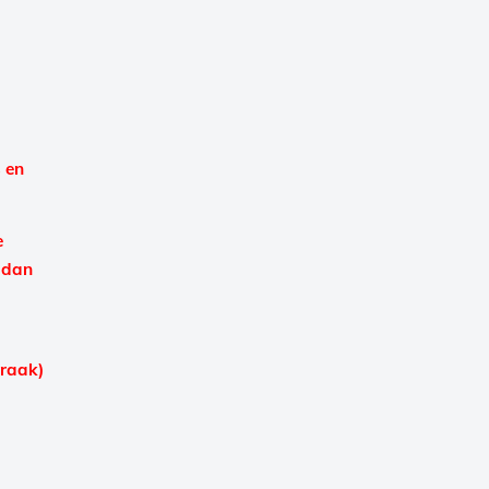
 en
e
 dan
praak)