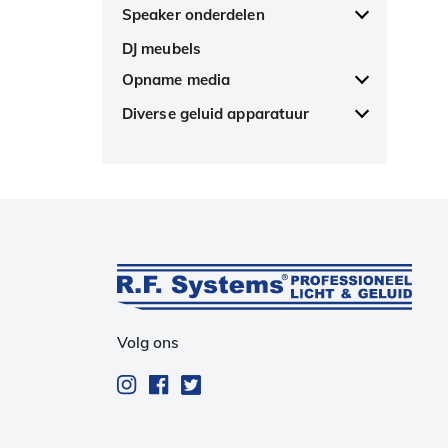
Ampetronic ringleiding
Speaker onderdelen
versterkers
All products
DJ meubels
Akoestisch front schuim
Opname media
Losse speakers
All products
Diverse geluid apparatuur
SD kaarten & USB sticks
All products
Compact Flash geheugen
Bluetooth ontvanger
Telefoon vork
Volg ons