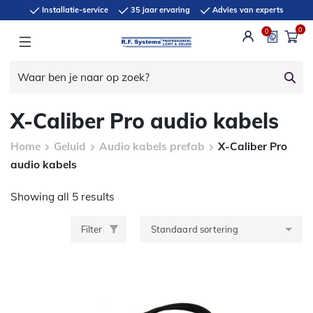
Installatie-service
35 jaar ervaring
Advies van experts
0
0
X-Caliber Pro audio kabels
Home
Geluid
Audio kabels prefab
X-Caliber Pro
audio kabels
Showing all 5 results
Filter