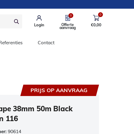
0
0
Login
Offerte
€
0,00
aanvraag
Referenties
Contact
PRIJS OP AANVRAAG
Tape 38mm 50m Black
n 116
mer:
90614