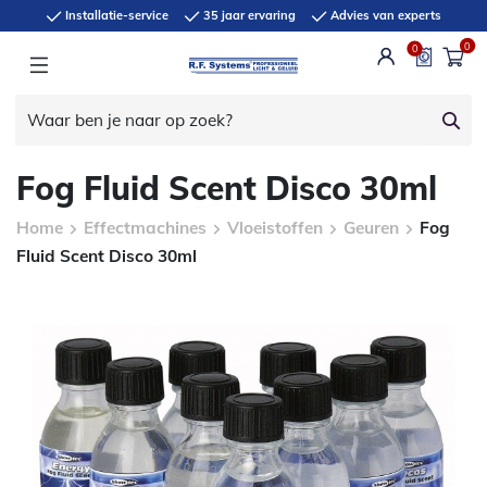
Installatie-service
35 jaar ervaring
Advies van experts
0
0
Fog Fluid Scent Disco 30ml
Home
Effectmachines
Vloeistoffen
Geuren
Fog
Fluid Scent Disco 30ml