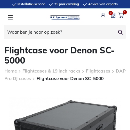
Installatie-service
35 jaar ervaring
Advies van experts
0
0
Flightcase voor Denon SC-
5000
Home
Flightcases & 19 inch racks
Flightcases
DAP
Pro DJ cases
Flightcase voor Denon SC-5000