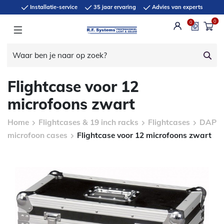
Installatie-service
35 jaar ervaring
Advies van experts
0
0
Flightcase voor 12
microfoons zwart
Home
Flightcases & 19 inch racks
Flightcases
DAP
microfoon cases
Flightcase voor 12 microfoons zwart