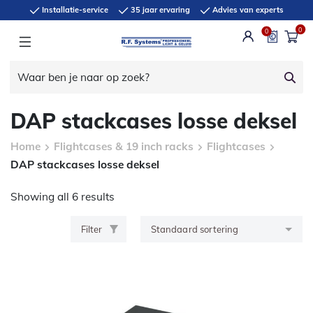
Installatie-service
35 jaar ervaring
Advies van experts
0
0
DAP stackcases losse deksel
Home
Flightcases & 19 inch racks
Flightcases
DAP stackcases losse deksel
Showing all 6 results
Filter