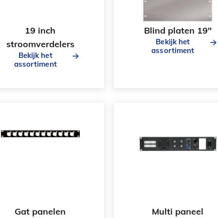
19 inch
Blind platen 19"
Bekijk het
stroomverdelers
assortiment
Bekijk het
assortiment
Gat panelen
Multi paneel