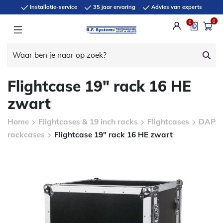
Installatie-service
35 jaar ervaring
Advies van experts
0
0
Flightcase 19″ rack 16 HE
zwart
Home
Flightcases & 19 inch racks
Flightcases
DAP
rackcases
Flightcase 19″ rack 16 HE zwart