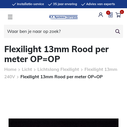
Installatie-service
35 jaar ervaring
Advies van experts
0
0
Flexilight 13mm Rood per
meter OP=OP
Home
Licht
Lichtslang Flexilight
Flexilight 13mm
240V
Flexilight 13mm Rood per meter OP=OP