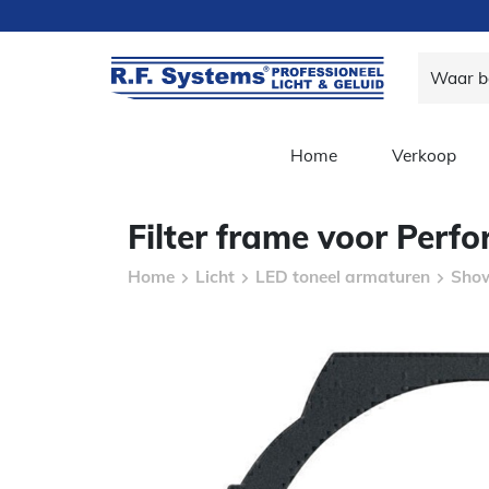
Home
Verkoop
Filter frame voor Perf
Home
Licht
LED toneel armaturen
Show