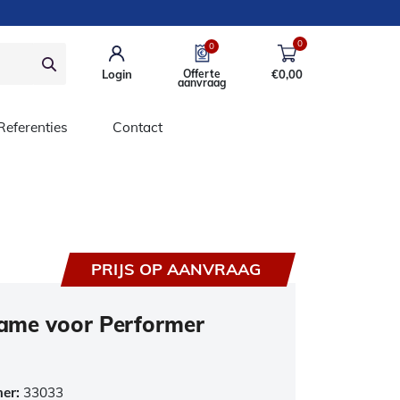
0
0
Login
Offerte
€
0,00
aanvraag
Referenties
Contact
PRIJS OP AANVRAAG
frame voor Performer
mer:
33033