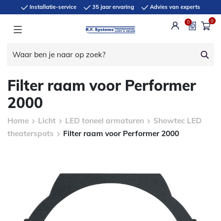
Installatie-service
35 jaar ervaring
Advies van experts
0
0
Filter raam voor Performer
2000
Home
Licht
LED toneel armaturen
Showtec LED
theaterspots
Filter raam voor Performer 2000