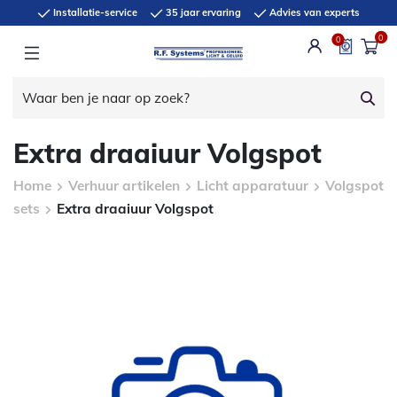
Installatie-service
35 jaar ervaring
Advies van experts
0
0
Extra draaiuur Volgspot
Home
Verhuur artikelen
Licht apparatuur
Volgspot
sets
Extra draaiuur Volgspot