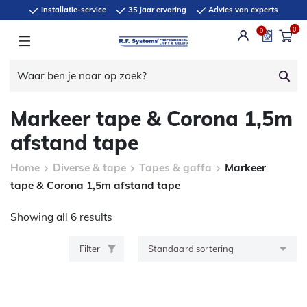
Installatie-service
35 jaar ervaring
Advies van experts
0
0
Markeer tape & Corona 1,5m
afstand tape
Home
Diverse & tape
Tapes & gaffa
Markeer
tape & Corona 1,5m afstand tape
Showing all 6 results
Filter