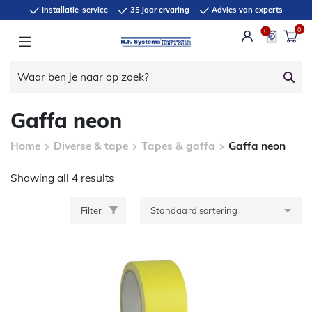
Installatie-service
35 jaar ervaring
Advies van experts
0
0
Gaffa neon
Home
Diverse & tape
Tapes & gaffa
Gaffa neon
Showing all 4 results
Filter