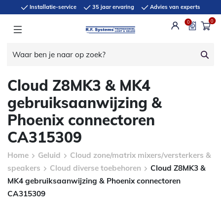
Installatie-service
35 jaar ervaring
Advies van experts
0
0
Cloud Z8MK3 & MK4
gebruiksaanwijzing &
Phoenix connectoren
CA315309
Home
Geluid
Cloud zone/matrix mixers/versterkers &
speakers
Cloud diverse toebehoren
Cloud Z8MK3 &
MK4 gebruiksaanwijzing & Phoenix connectoren
CA315309