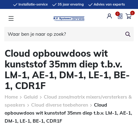
Installatie-service
35 jaar ervaring
Advies van experts
0
0
Cloud opbouwdoos wit
kunststof 35mm diep t.b.v.
LM-1, AE-1, DM-1, LE-1, BE-
1, CDR1F
Home
Geluid
Cloud zone/matrix mixers/versterkers &
speakers
Cloud diverse toebehoren
Cloud
opbouwdoos wit kunststof 35mm diep t.b.v. LM-1, AE-1,
DM-1, LE-1, BE-1, CDR1F