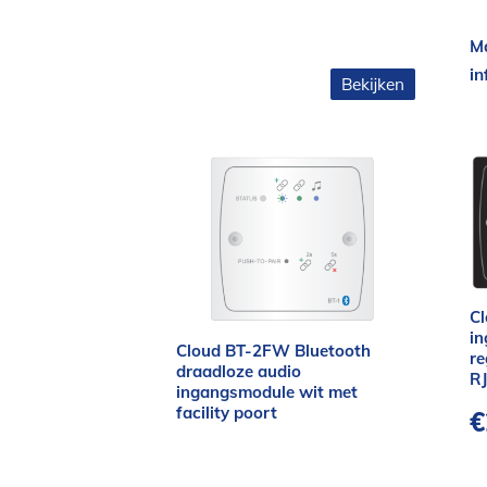
Ma
in
Bekijken
Cl
in
Cloud BT-2FW Bluetooth
re
draadloze audio
RJ
ingangsmodule wit met
facility poort
€