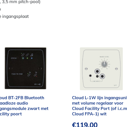
, 3,5 mm pitch-pool)
n
e ingangsplaat
oud BT-2FB Bluetooth
Cloud L-1W lijn ingangsuni
aadloze audio
met volume regelaar voor
ngangsmodule zwart met
Cloud Facility Port (of i.c.m
cility poort
Cloud FPA-1) wit
€
119,00