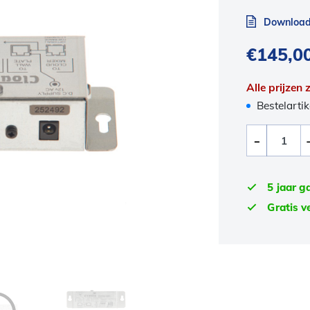
Download 
€
145,0
Alle prijzen
Bestelartik
5 jaar g
Gratis v