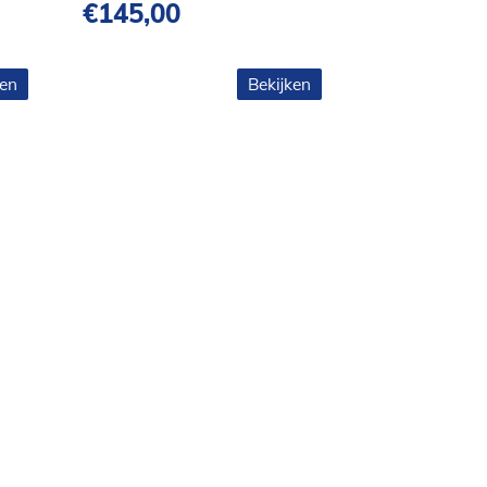
€
145,00
ken
Bekijken