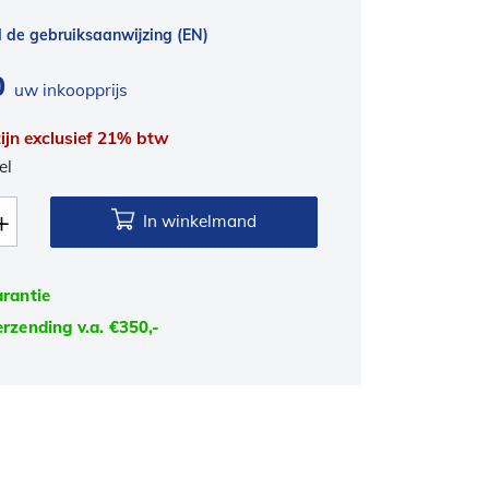
de gebruiksaanwijzing (EN)
0
uw inkoopprijs
 zijn exclusief 21% btw
el
In winkelmand
arantie
erzending v.a. €350,-