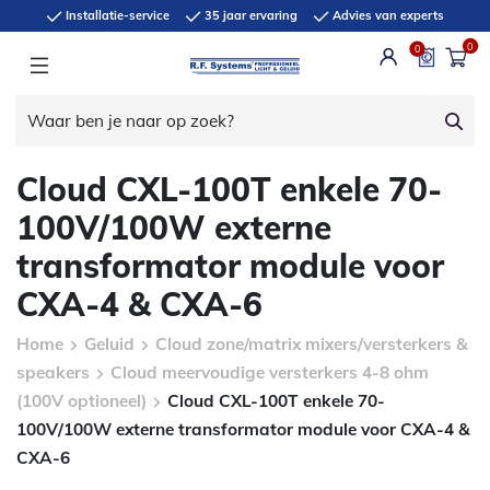
Installatie-service
35 jaar ervaring
Advies van experts
0
0
Cloud CXL-100T enkele 70-
100V/100W externe
transformator module voor
CXA-4 & CXA-6
Home
Geluid
Cloud zone/matrix mixers/versterkers &
speakers
Cloud meervoudige versterkers 4-8 ohm
(100V optioneel)
Cloud CXL-100T enkele 70-
100V/100W externe transformator module voor CXA-4 &
CXA-6