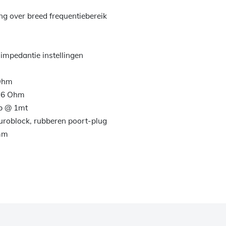
ng over breed frequentiebereik
 impedantie instellingen
 Ohm
16 Ohm
b @ 1mt
uroblock, rubberen poort-plug
mm