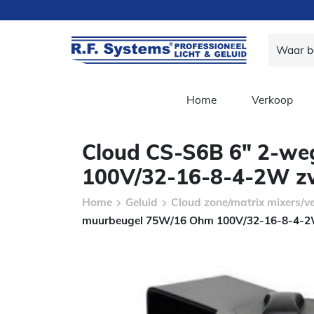
Home
Verkoop
Cloud CS-S6B 6″ 2-we
100V/32-16-8-4-2W z
Home
Geluid
Cloud zone/matrix mixers/v
muurbeugel 75W/16 Ohm 100V/32-16-8-4-