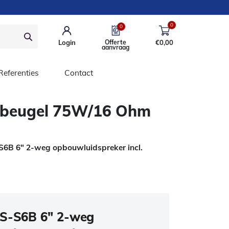
0
0
Login
Offerte
€
0,00
aanvraag
Referenties
Contact
urbeugel 75W/16 Ohm
S6B 6″ 2-weg opbouwluidspreker incl.
CS-S6B 6″ 2-weg