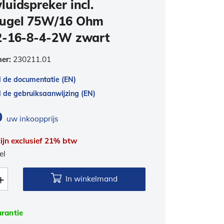
uidspreker incl.
ugel 75W/16 Ohm
2-16-8-4-2W zwart
mer:
230211.01
 de documentatie (EN)
de gebruiksaanwijzing (EN)
0
uw inkoopprijs
 zijn exclusief 21% btw
el
In winkelmand
arantie