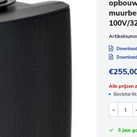
opbouwl
muurbe
100V/3
Artikelnum
Download
Download 
€
255,0
Alle prijzen
Bestelartik
5 jaar g