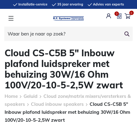
Installatie-service
35 jaar ervaring
Advies van experts
0
0
Cloud CS-C5B 5″ Inbouw
plafond luidspreker met
behuizing 30W/16 Ohm
100V/20-10-5-2,5W zwart
Home
Geluid
Cloud zone/matrix mixers/versterkers &
speakers
Cloud inbouw speakers
Cloud CS-C5B 5″
Inbouw plafond luidspreker met behuizing 30W/16 Ohm
100V/20-10-5-2,5W zwart