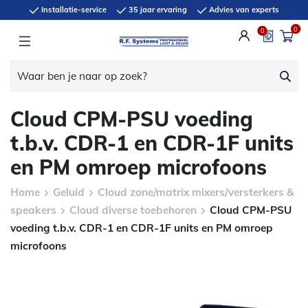
Installatie-service
35 jaar ervaring
Advies van experts
0
0
Cloud CPM-PSU voeding
t.b.v. CDR-1 en CDR-1F units
en PM omroep microfoons
Home
Geluid
Cloud zone/matrix mixers/versterkers &
speakers
Cloud diverse toebehoren
Cloud CPM-PSU
voeding t.b.v. CDR-1 en CDR-1F units en PM omroep
microfoons