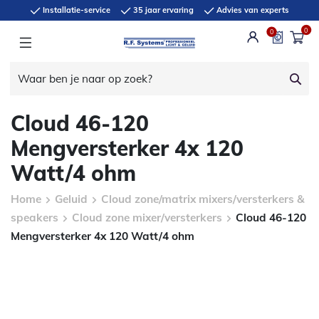
Installatie-service
35 jaar ervaring
Advies van experts
0
0
Cloud 46-120
Mengversterker 4x 120
Watt/4 ohm
Home
Geluid
Cloud zone/matrix mixers/versterkers &
speakers
Cloud zone mixer/versterkers
Cloud 46-120
Mengversterker 4x 120 Watt/4 ohm