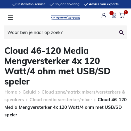
Installatie-service
35 jaar ervaring
Advies van experts
0
0
Cloud 46-120 Media
Mengversterker 4x 120
Watt/4 ohm met USB/SD
speler
Home
Geluid
Cloud zone/matrix mixers/versterkers &
speakers
Cloud media versterker/mixer
Cloud 46-120
Media Mengversterker 4x 120 Watt/4 ohm met USB/SD
speler