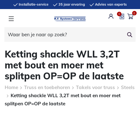
Installatie-service
35 jaar ervaring
Advies van experts
0
0
Ketting shackle WLL 3,2T
met bout en moer met
splitpen OP=OP de laatste
Home
Truss en toebehoren
Takels voor truss
Steels
Ketting shackle WLL 3,2T met bout en moer met
splitpen OP=OP de laatste