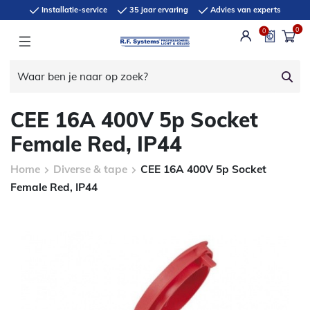
Installatie-service
35 jaar ervaring
Advies van experts
0
0
CEE 16A 400V 5p Socket
Female Red, IP44
Home
Diverse & tape
CEE 16A 400V 5p Socket
Female Red, IP44