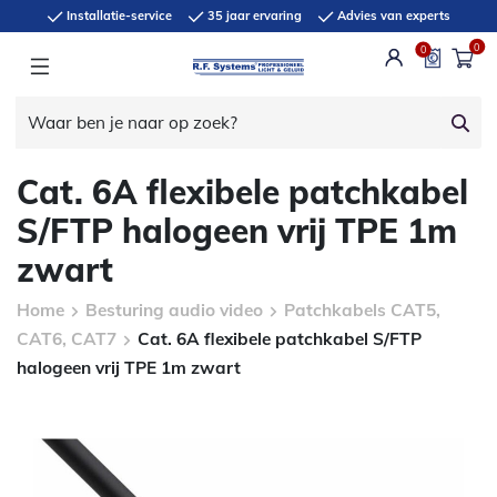
Installatie-service
35 jaar ervaring
Advies van experts
0
0
Cat. 6A flexibele patchkabel
S/FTP halogeen vrij TPE 1m
zwart
Home
Besturing audio video
Patchkabels CAT5,
CAT6, CAT7
Cat. 6A flexibele patchkabel S/FTP
halogeen vrij TPE 1m zwart