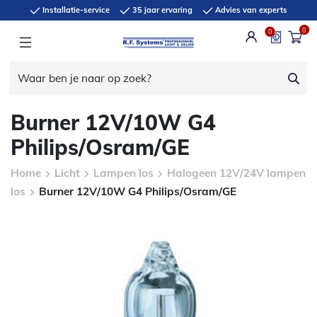
Installatie-service
35 jaar ervaring
Advies van experts
0
0
Burner 12V/10W G4
Philips/Osram/GE
Home
Licht
Lampen los
Halogeen 12V/24V lampen
los
Burner 12V/10W G4 Philips/Osram/GE