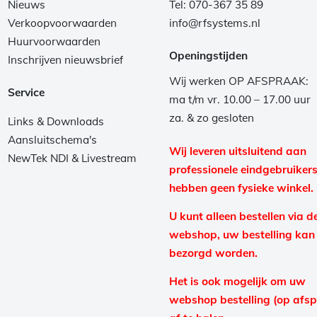
Nieuws
Tel: 070-367 35 89
Verkoopvoorwaarden
info@rfsystems.nl
Huurvoorwaarden
Openingstijden
Inschrijven nieuwsbrief
Wij werken OP AFSPRAAK:
Service
ma t/m vr. 10.00 – 17.00 uur
za. & zo gesloten
Links & Downloads
Aansluitschema's
Wij leveren uitsluitend aan
NewTek NDI & Livestream
professionele eindgebruikers
hebben geen fysieke winkel.
U kunt alleen bestellen via d
webshop, uw bestelling kan
bezorgd worden.
Het is ook mogelijk om uw
webshop bestelling (op afs