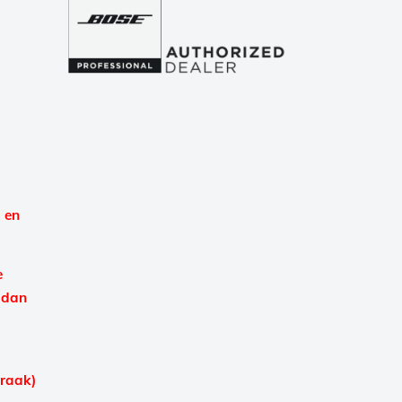
 en
e
 dan
praak)