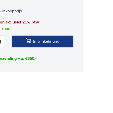
 inkoopprijs
 zijn exclusief 21% btw
orraad
In winkelmand
erzending v.a. €350,-