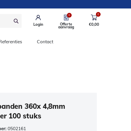
0
0
Login
Offerte
€
0,00
aanvraag
Referenties
Contact
banden 360x 4,8mm
er 100 stuks
mer:
0502161