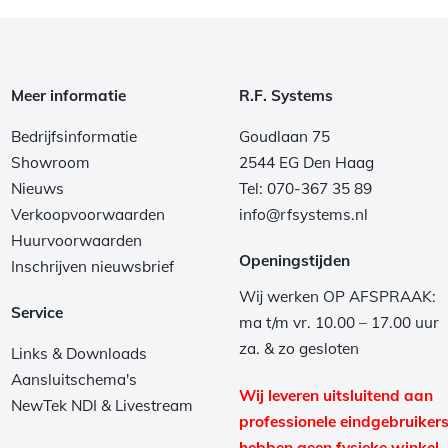
Meer informatie
R.F. Systems
Bedrijfsinformatie
Goudlaan 75
Showroom
2544 EG Den Haag
Nieuws
Tel: 070-367 35 89
Verkoopvoorwaarden
info@rfsystems.nl
Huurvoorwaarden
Openingstijden
Inschrijven nieuwsbrief
Wij werken OP AFSPRAAK:
Service
ma t/m vr. 10.00 – 17.00 uur
za. & zo gesloten
Links & Downloads
Aansluitschema's
Wij leveren uitsluitend aan
NewTek NDI & Livestream
professionele eindgebruikers
hebben geen fysieke winkel.