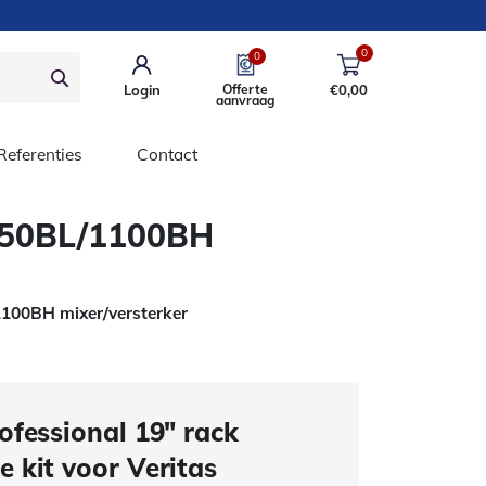
0
0
Login
Offerte
€
0,00
aanvraag
Referenties
Contact
 250BL/1100BH
1100BH mixer/versterker
ofessional 19″ rack
 kit voor Veritas