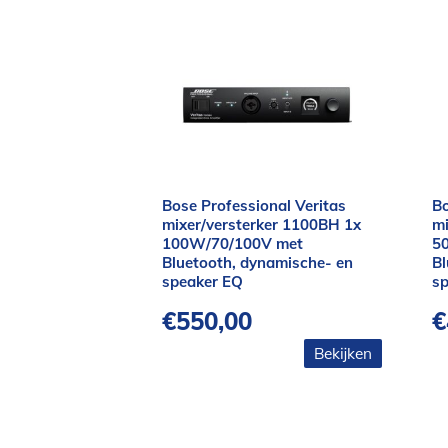
Bose Professional Veritas
Bo
mixer/versterker 1100BH 1x
mi
100W/70/100V met
5
Bluetooth, dynamische- en
Bl
speaker EQ
s
€
550,00
€
Bekijken