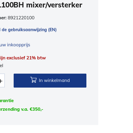
100BH mixer/versterker
mer:
8921220100
de gebruiksaanwijzing (EN)
uw inkoopprijs
 zijn exclusief 21% btw
el
In winkelmand
arantie
erzending v.a. €350,-