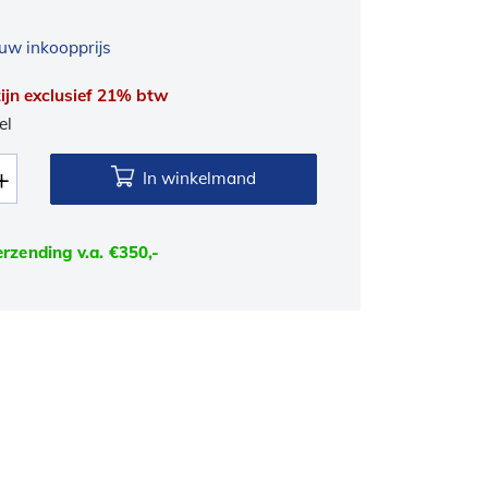
uw inkoopprijs
 zijn exclusief 21% btw
el
In winkelmand
erzending v.a. €350,-