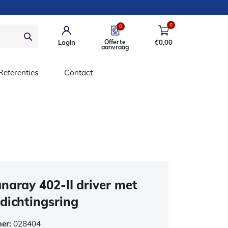
0
0
Login
Offerte
€
0,00
aanvraag
Referenties
Contact
naray 402-II driver met
dichtingsring
mer:
028404