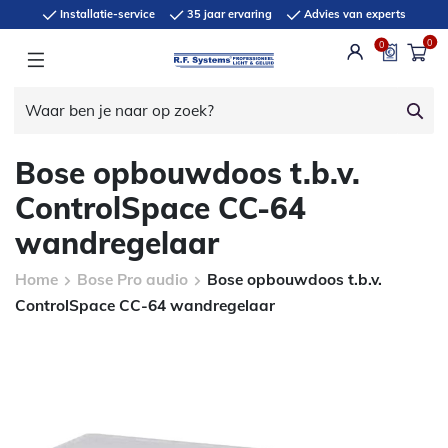
Installatie-service
35 jaar ervaring
Advies van experts
0
0
Bose opbouwdoos t.b.v.
ControlSpace CC-64
wandregelaar
Home
Bose Pro audio
Bose opbouwdoos t.b.v.
ControlSpace CC-64 wandregelaar