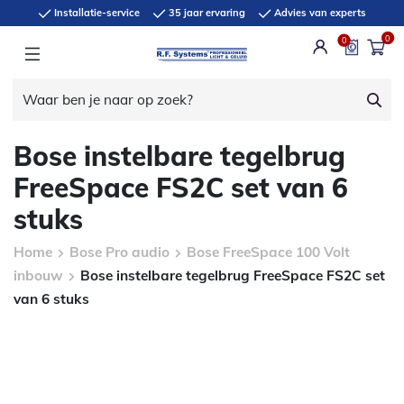
Installatie-service
35 jaar ervaring
Advies van experts
0
0
Bose instelbare tegelbrug
FreeSpace FS2C set van 6
stuks
Home
Bose Pro audio
Bose FreeSpace 100 Volt
inbouw
Bose instelbare tegelbrug FreeSpace FS2C set
van 6 stuks