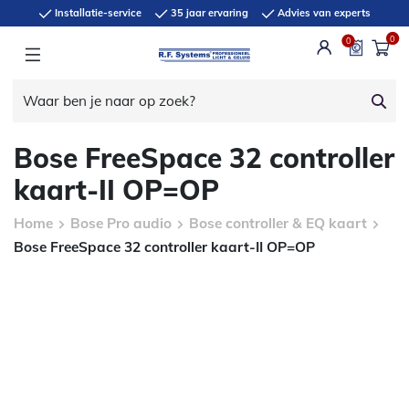
Installatie-service
35 jaar ervaring
Advies van experts
0
0
Bose FreeSpace 32 controller
kaart-II OP=OP
Home
Bose Pro audio
Bose controller & EQ kaart
Bose FreeSpace 32 controller kaart-II OP=OP