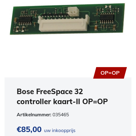
OP=OP
Bose FreeSpace 32
controller kaart-II OP=OP
Artikelnummer:
035465
€
85,00
uw inkoopprijs