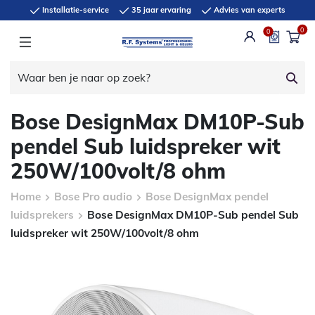
Installatie-service
35 jaar ervaring
Advies van experts
0
0
Bose DesignMax DM10P-Sub
pendel Sub luidspreker wit
250W/100volt/8 ohm
Home
Bose Pro audio
Bose DesignMax pendel
luidsprekers
Bose DesignMax DM10P-Sub pendel Sub
luidspreker wit 250W/100volt/8 ohm