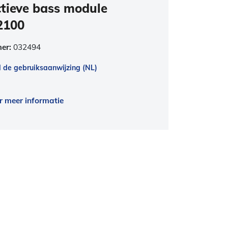
tieve bass module
2100
mer:
032494
de gebruiksaanwijzing (NL)
r meer informatie