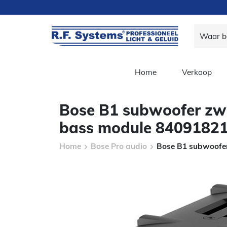
Home
Verkoop
Bose B1 subwoofer zw
bass module 8409182
Home
Bose Pro audio
Bose B1 subwoofe