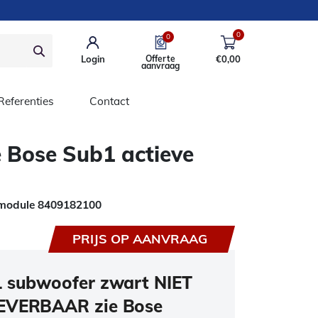
0
0
Login
Offerte
€
0,00
aanvraag
Referenties
Contact
Bose Sub1 actieve
 module 8409182100
PRIJS OP AANVRAAG
 subwoofer zwart NIET
EVERBAAR zie Bose