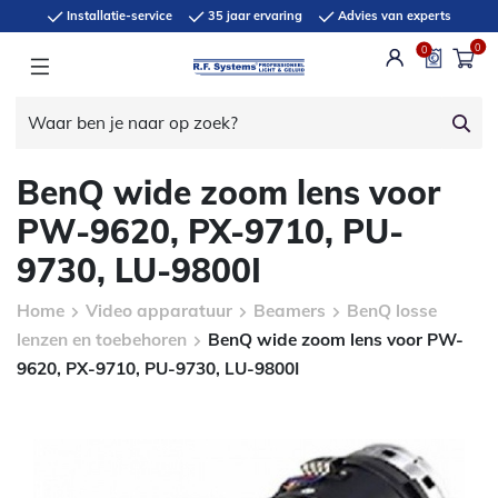
Installatie-service
35 jaar ervaring
Advies van experts
0
0
BenQ wide zoom lens voor
PW-9620, PX-9710, PU-
9730, LU-9800I
Home
Video apparatuur
Beamers
BenQ losse
lenzen en toebehoren
BenQ wide zoom lens voor PW-
9620, PX-9710, PU-9730, LU-9800I