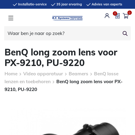
Installatie-service
35 jaar ervaring
Advies van experts
0
0
BenQ long zoom lens voor
PX-9210, PU-9220
Home
Video apparatuur
Beamers
BenQ losse
lenzen en toebehoren
BenQ long zoom lens voor PX-
9210, PU-9220