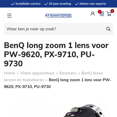
Installatie-service
35 jaar ervaring
Advies van experts
0
0
BenQ long zoom 1 lens voor
PW-9620, PX-9710, PU-
9730
Home
Video apparatuur
Beamers
BenQ losse
lenzen en toebehoren
BenQ long zoom 1 lens voor PW-
9620, PX-9710, PU-9730