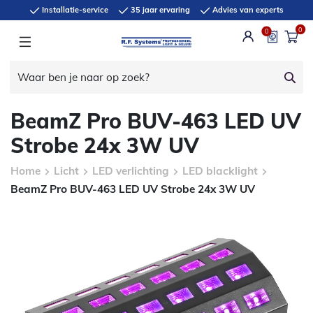
Installatie-service
35 jaar ervaring
Advies van experts
0
0
BeamZ Pro BUV-463 LED UV
Strobe 24x 3W UV
Home
Licht
LED verlichting
LED blacklight
BeamZ Pro BUV-463 LED UV Strobe 24x 3W UV